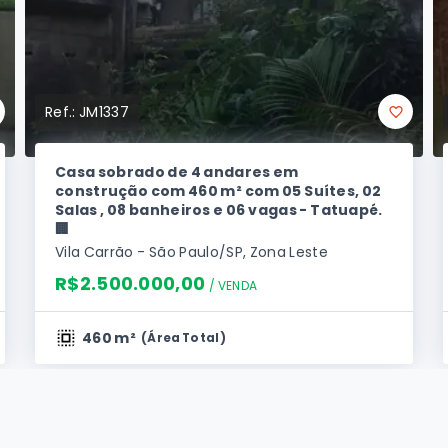
Ref.:
JM1337
Casa sobrado de 4 andares em
construção com 460 m² com 05 Suítes, 02
Salas , 08 banheiros e 06 vagas - Tatuapé.
🏢
Vila Carrão - São Paulo/SP, Zona Leste
R$2.500.000,00
/ 
VENDA
460 m²
(
Área Total
)