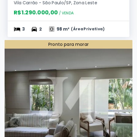
Apartamento Padrão de 98m², 3 Dormitórios
sendo 1 Suíte e 2 Vagas no Condomínio
Edifício Lugano Club. 🏢
Vila Carrão - São Paulo/SP, Zona Leste
R$1.290.000,00
/ 
VENDA
3
2
98 m²
(
Área Privativa
)
Pronto para morar