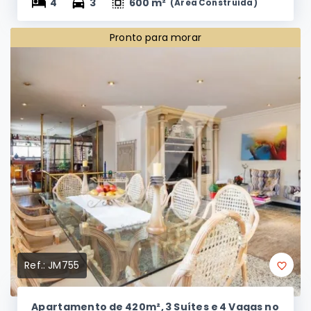
R$4.950.000,00
/ 
VENDA
4
3
600 m²
(
Área Construída
)
Pronto para morar
Ref.:
JM755