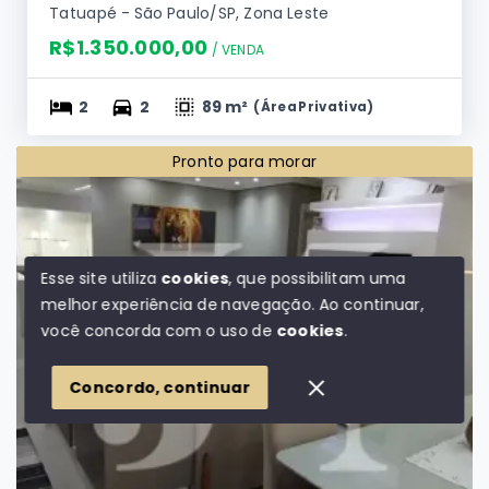
Apartamento de 89m², 2 Dormitórios sendo 1
Suíte e 2 Vagas no Condomínio Edifício Red
Tatuapé. 🏢
Tatuapé - São Paulo/SP, Zona Leste
R$1.350.000,00
/ 
VENDA
2
2
89 m²
(
Área Privativa
)
Pronto para morar
Esse site utiliza
cookies
, que possibilitam uma
melhor experiência de navegação.
Ao continuar,
você concorda com o uso de
cookies
.
Concordo, continuar