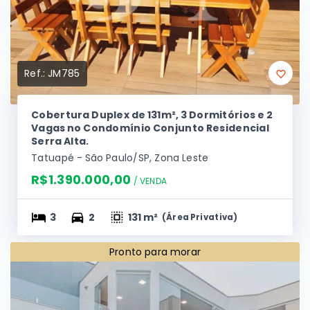
Ref.:
JM785
Cobertura Duplex de 131m², 3 Dormitórios e 2
Vagas no Condomínio Conjunto Residencial
Serra Alta.
Tatuapé - São Paulo/SP, Zona Leste
R$1.390.000,00
/ 
VENDA
3
2
131 m²
(
Área Privativa
)
Pronto para morar