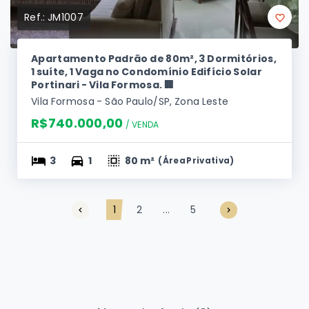
Ref.:
JM1007
Apartamento Padrão de 80m², 3 Dormitórios,
1 suíte, 1 Vaga no Condomínio Edifício Solar
Portinari - Vila Formosa. 🏢
Vila Formosa - São Paulo/SP, Zona Leste
R$740.000,00
/ 
VENDA
3
1
80 m²
(
Área Privativa
)
1
2
...
5