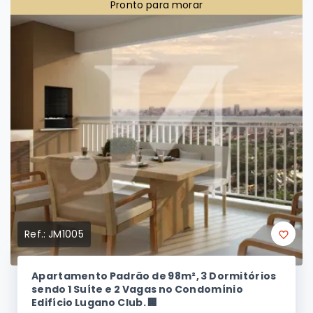
4
4
750 m²
(
Área Construída
)
Pronto para morar
Ref.:
JM1005