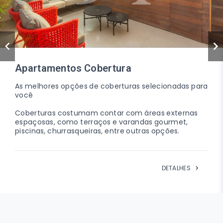
Apartamentos no Tatuapé
As melhores opções de imóveis no Tatuapé
selecionados para você;
o
O bairro do Tatuapé é uma região tradicional e
valorizada da cidade de São Paulo.
É conhecido por oferecer uma infraestrutura
completa, com diversas opções de comércios,
serviços e lazer.
DETALHES