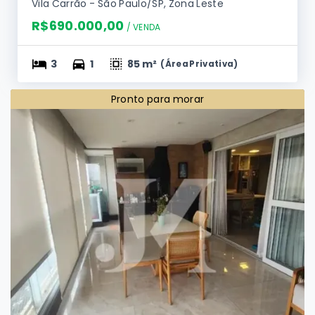
sendo 1 Suíte e 1 Vaga no Condomínio
Principado de Mônaco 🏢
Vila Carrão - São Paulo/SP, Zona Leste
R$690.000,00
/ 
VENDA
3
1
85 m²
(
Área Privativa
)
Pronto para morar