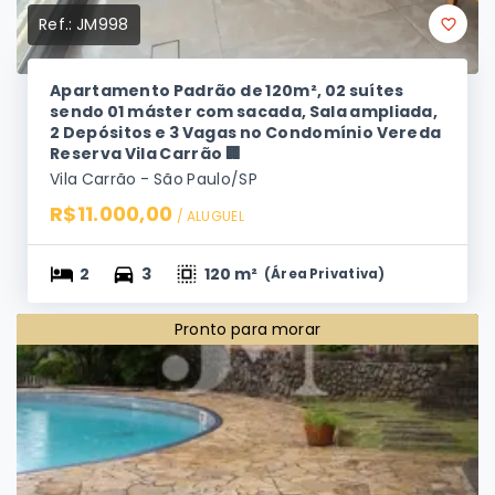
Ref.:
JM998
Apartamento Padrão de 120m², 02 suítes
sendo 01 máster com sacada, Sala ampliada,
2 Depósitos e 3 Vagas no Condomínio Vereda
Reserva Vila Carrão 🏢
Vila Carrão - São Paulo/SP
R$11.000,00
/ 
ALUGUEL
2
3
120 m²
(
Área Privativa
)
Pronto para morar