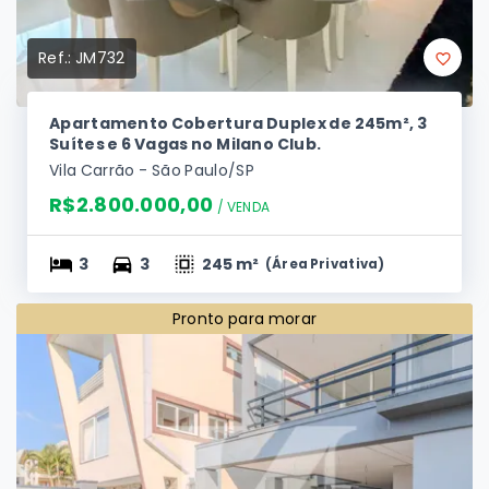
Ref.:
JM732
Apartamento Cobertura Duplex de 245m², 3
Suítes e 6 Vagas no Milano Club.
Vila Carrão - São Paulo/SP
R$2.800.000,00
/ 
VENDA
3
3
245 m²
(
Área Privativa
)
Pronto para morar