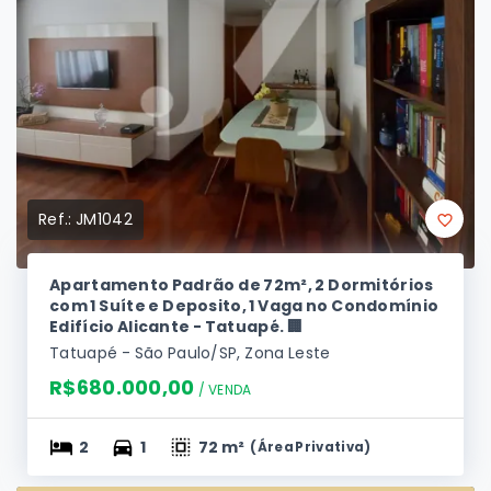
Ref.:
JM1042
Apartamento Padrão de 72m², 2 Dormitórios
com 1 Suíte e Deposito, 1 Vaga no Condomínio
Edifício Alicante - Tatuapé. 🏢
Tatuapé - São Paulo/SP, Zona Leste
R$680.000,00
/ 
VENDA