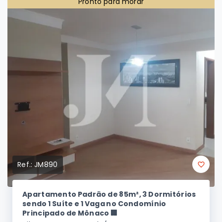
2
2
74 m²
(
Área Privativa
)
Pronto para morar
Ref.:
JM890
Apartamento Padrão de 85m², 3 Dormitórios