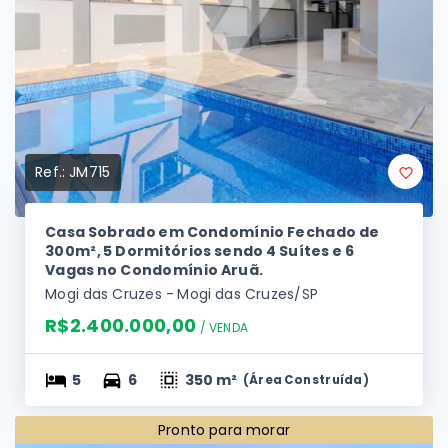
Ref.:
JM715
Casa Sobrado em Condomínio Fechado de
300m², 5 Dormitórios sendo 4 Suítes e 6
Vagas no Condomínio Aruã.
Mogi das Cruzes - Mogi das Cruzes/SP
R$2.400.000,00
/ 
VENDA
5
6
350 m²
(
Área Construída
)