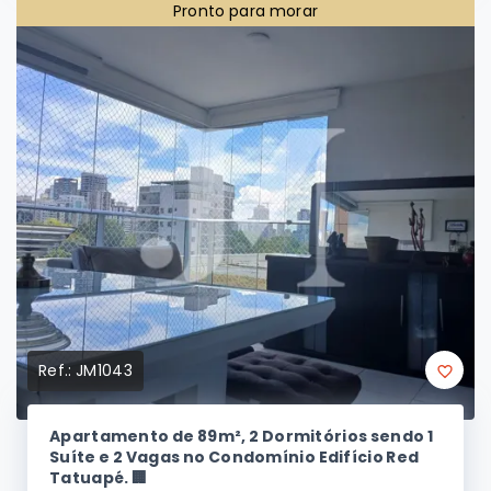
2
1
72 m²
(
Área Privativa
)
Pronto para morar
Ref.:
JM1043