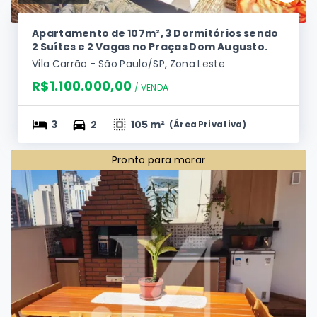
Ref.:
JM795
Apartamento de 107m², 3 Dormitórios sendo
2 Suítes e 2 Vagas no Praças Dom Augusto.
Vila Carrão - São Paulo/SP, Zona Leste
R$1.100.000,00
/ 
VENDA
3
2
105 m²
(
Área Privativa
)
Pronto para morar