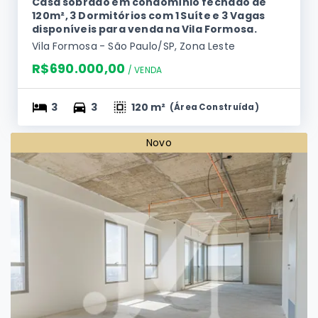
Casa sobrado em condomínio fechado de
120m², 3 Dormitórios com 1 Suíte e 3 Vagas
disponíveis para venda na Vila Formosa.
Vila Formosa - São Paulo/SP, Zona Leste
R$690.000,00
/ 
VENDA
3
3
120 m²
(
Área Construída
)
Novo