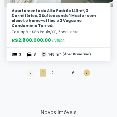
Ref.:
JM706
Apartamento de Alto Padrão 148m², 3
Dormitórios, 3 Suítes sendo 1 Master com
closet e home-office e 3 Vagas no
Condomínio Terroá.
Tatuapé - São Paulo/SP, Zona Leste
R$2.800.000,00
/ 
VENDA
3
3
148 m²
(
Área Privativa
)
1
2
...
6