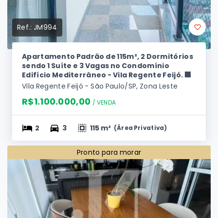
Ref.:
JM994
Apartamento Padrão de 115m², 2 Dormitórios
sendo 1 Suíte e 3 Vagas no Condomínio
Edifício Mediterrâneo - Vila Regente Feijó. 🏢
Vila Regente Feijó - São Paulo/SP, Zona Leste
R$1.100.000,00
/ 
VENDA
2
3
115 m²
(
Área Privativa
)
Pronto para morar