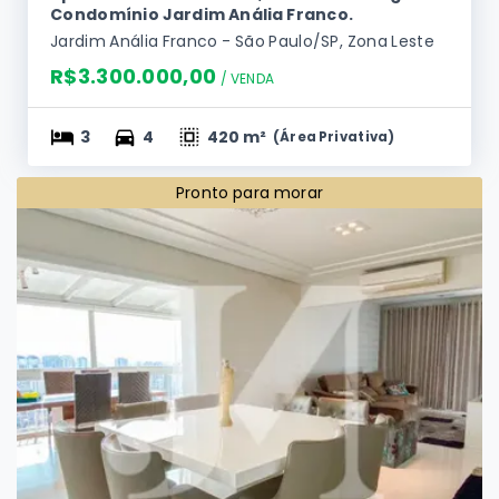
Apartamento de 420m², 3 Suítes e 4 Vagas no
Condomínio Jardim Anália Franco.
Jardim Anália Franco - São Paulo/SP, Zona Leste
R$3.300.000,00
/ 
VENDA
3
4
420 m²
(
Área Privativa
)
Pronto para morar