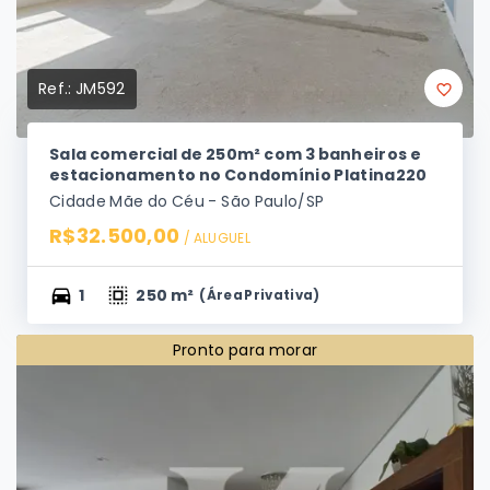
Ref.:
JM592
Sala comercial de 250m² com 3 banheiros e
estacionamento no Condomínio Platina220
Cidade Mãe do Céu - São Paulo/SP
R$32.500,00
/ 
ALUGUEL
1
250 m²
(
Área Privativa
)
Pronto para morar