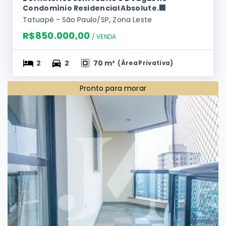
Apartamento Duplex Reformado com 70m², 2
Dormitórios com 1 Suíte e 2 Vagas no
Condomínio Residencial Absolute.🏢
Tatuapé - São Paulo/SP, Zona Leste
R$850.000,00
/ 
VENDA
2
2
70 m²
(
Área Privativa
)
Pronto para morar