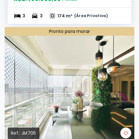
Vila Formosa - São Paulo/SP, Zona Leste
R$2.400.000,00
/ 
VENDA
3
3
174 m²
(
Área Privativa
)
Pronto para morar