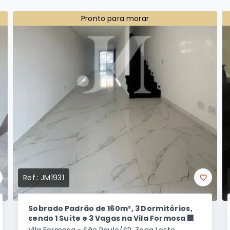
Pronto para morar
Ref.:
JM1931
Sobrado Padrão de 160m², 3 Dormitórios,
sendo 1 Suíte e 3 Vagas na Vila Formosa 🏢