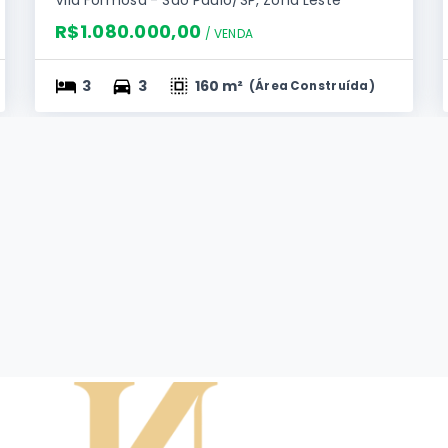
Vila Formosa - São Paulo/SP, Zona Leste
R$1.080.000,00
/ 
VENDA
3
3
160 m²
(
Área Construída
)