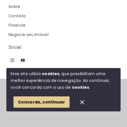
Sobre
Contato
Financie
Negocie seu Imóvel
Social
Esse site utiliza
cookies
, que possibilitam uma
melhor experiência de navegação.
Ao continuar,
© Copyright 2026 - Johanna Marques - Todos os
você concorda com o uso de
cookies
.
direitos reservados
Concordo, continuar
SITE PARA IMOBILIARIA