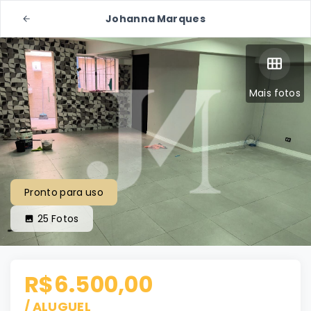
Johanna Marques
Mais fotos
Pronto para uso
25
Fotos
R$6.500,00
/
ALUGUEL