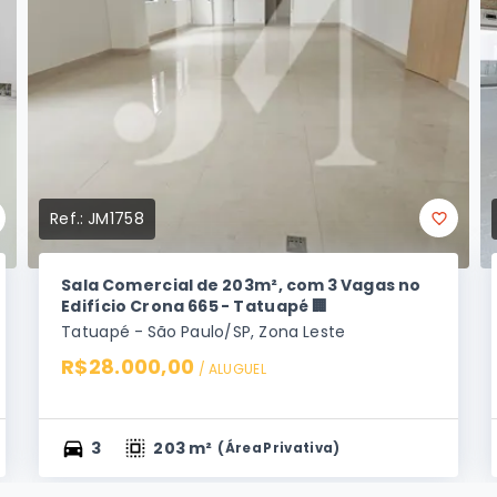
Ref.:
JM1758
Sala Comercial de 203m², com 3 Vagas no
Edifício Crona 665 - Tatuapé 🏢
Tatuapé - São Paulo/SP, Zona Leste
R$28.000,00
/ 
ALUGUEL
3
203 m²
(
Área Privativa
)