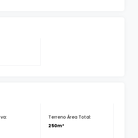
iva:
Terreno Área Total:
250m²