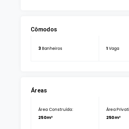
Cômodos
3
Banheiros
1
Vaga
Áreas
Área Construída:
Área Privat
250m²
250m²