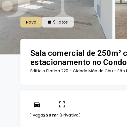
Novo
9
Fotos
Sala comercial de 250m² 
estacionamento no Condo
Edifício Platina 220 -
Cidade Mãe do Céu - São 
1 Vaga
250 m²
(
Privativa
)