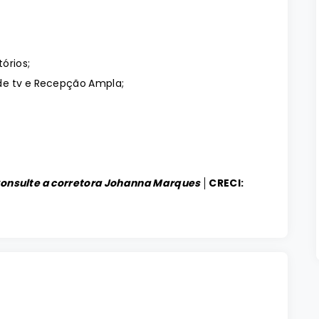
órios;
a de tv e Recepção Ampla;
Consulte a corretora Johanna Marques │
CRECI: