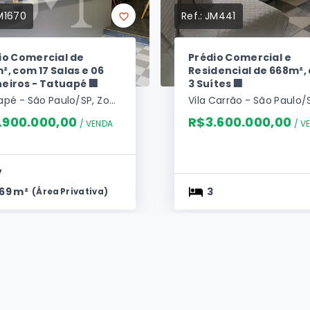
M1670
Ref.:
JM441
io Comercial de
Prédio Comercial e
², com 17 Salas e 06
Residencial de 668m²,
eiros - Tatuapé 🏢
3 Suítes 🏢
Tatuapé - São Paulo/SP, Zona Leste
.900.000,00
R$3.600.000,00
/ 
VENDA
/ 
V
7
69 m²
3
(
Área Privativa
)