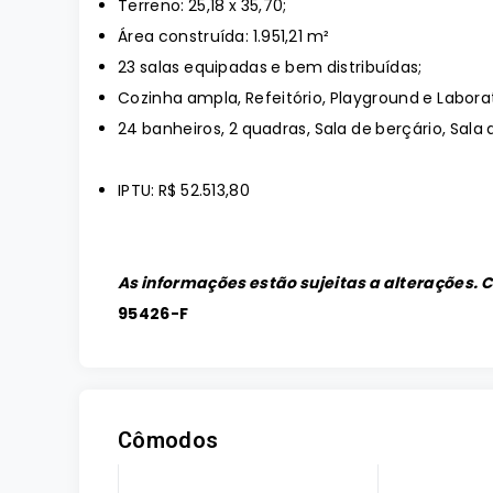
Terreno: 25,18 x 35,70;
Área construída: 1.951,21 m²
23 salas equipadas e bem distribuídas;
Cozinha ampla, Refeitório, Playground e Laborat
24 banheiros, 2 quadras, Sala de berçário, Sal
IPTU: R$ 52.513,80
As informações estão sujeitas a alterações. 
95426-F
Cômodos