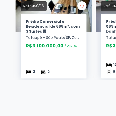
Ref.:
JM1316
Ref.:
J
Prédio Comercial e
Préd
Residencial de 668m², com
569m
3 Suítes 🏢
banh
Tatuapé - São Paulo/SP, Zona Leste
R$3.100.000,00
R$3
/ 
VENDA
1
3
2
5