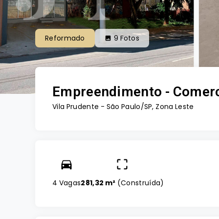
Reformado
9
Fotos
Empreendimento - Comerc
Vila Prudente - São Paulo/SP, Zona Leste
4 Vagas
281,32 m²
(
Construída
)