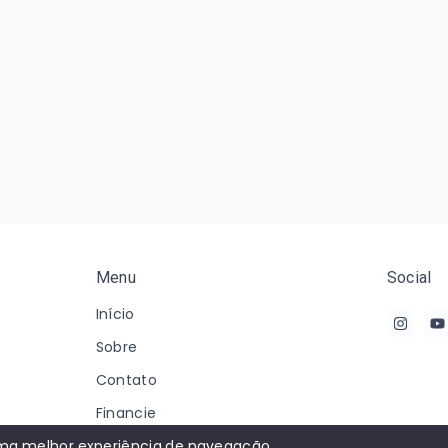
Menu
Social
Início
Sobre
Contato
Financie
Negocie seu Imóvel
 uma melhor experiência de navegação.