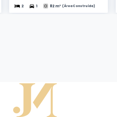
2
1
82 m²
(
Área Construída
)