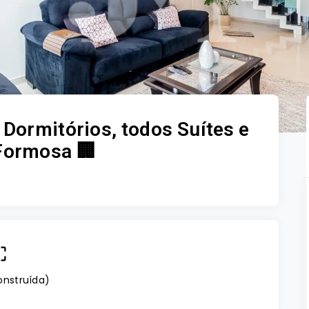
Dormitórios, todos Suítes e
 Formosa 🏢
onstruída
)