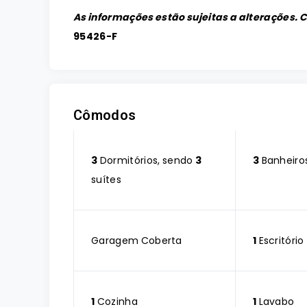
As informações estão sujeitas a alterações. 
95426-F
Cômodos
3
Dormitórios, sendo
3
3
Banheiro
suítes
Garagem Coberta
1
Escritório
1
Cozinha
1
Lavabo