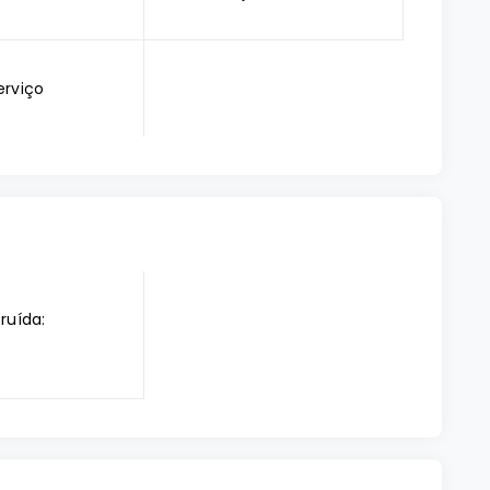
erviço
ruída: