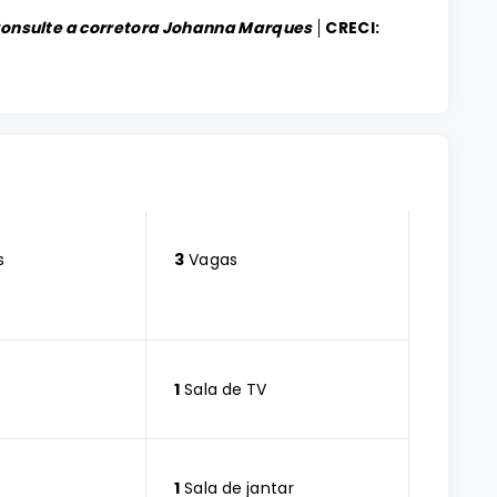
Consulte a corretora Johanna Marques │
CRECI:
s
3
Vagas
1
Sala de TV
1
Sala de jantar