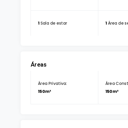
1
Sala de estar
1
Área de s
Áreas
Área Privativa:
Área Const
150m²
150m²