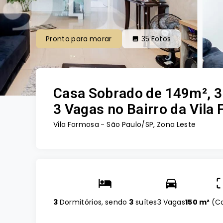
Pronto para morar
35
Fotos
Casa Sobrado de 149m², 3 
3 Vagas no Bairro da Vila
Vila Formosa - São Paulo/SP, Zona Leste
3
Dormitórios, sendo
3
suítes
3 Vagas
150 m²
(
C