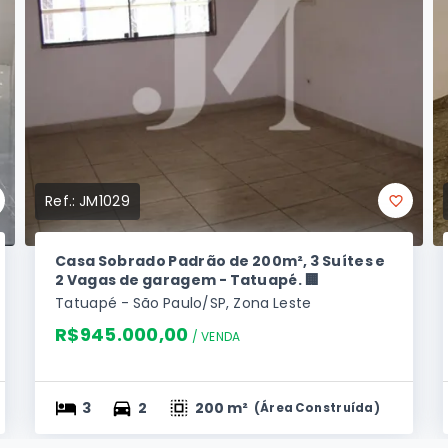
Ref.:
JM1029
Casa Sobrado Padrão de 200m², 3 Suítes e
2 Vagas de garagem - Tatuapé. 🏢
Tatuapé - São Paulo/SP, Zona Leste
R$945.000,00
/ 
VENDA
3
2
200 m²
(
Área Construída
)