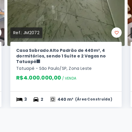
Ref.:
JM2072
Casa Sobrado Alto Padrão de 440m², 4
dormitórios, sendo 1 Suíte e 2 Vagas no
Tatuapé🏢
Tatuapé - São Paulo/SP, Zona Leste
R$4.000.000,00
/ 
VENDA
3
2
440 m²
(
Área Construída
)