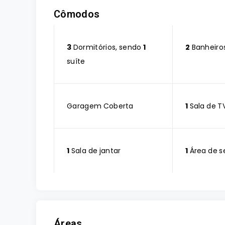
Cômodos
3
Dormitórios, sendo
1
2
Banheiro
suíte
Garagem Coberta
1
Sala de T
1
Sala de jantar
1
Área de s
Áreas