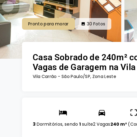
Pronto para morar
30
Fotos
Casa Sobrado de 240m² com
Vagas de Garagem na Vil
Vila Carrão - São Paulo/SP, Zona Leste
3
Dormitórios, sendo
1
suíte
2 Vagas
240 m²
(
Co