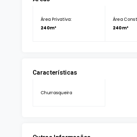
Área Privativa:
Área Const
240m²
240m²
Características
Churrasqueira