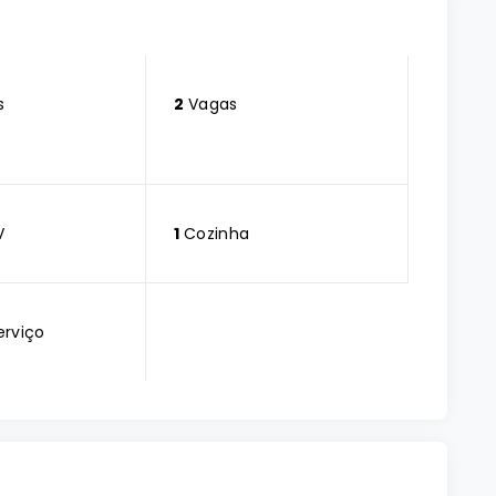
s
2
Vagas
V
1
Cozinha
erviço