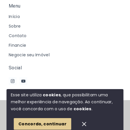
Menu
Início
Sobre
Contato
Financie
Negocie seu Imóvel
Social
Esse site utiliza
cookies
, que possibilitam uma
melhor experiência de navegação.
Ao continuar,
© Copyright 2026 - Johanna Marques - Todos os
você concorda com o uso de
cookies
.
direitos reservados
Concordo, continuar
SITE PARA IMOBILIARIA