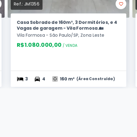
Ref.:
JM1356
Casa Sobrado de 160m², 3 Dormitórios, e 4
Vagas de garagem - Vila Formosa.🏡
Vila Formosa - São Paulo/SP, Zona Leste
R$1.080.000,00
/ 
VENDA
3
4
160 m²
(
Área Construída
)