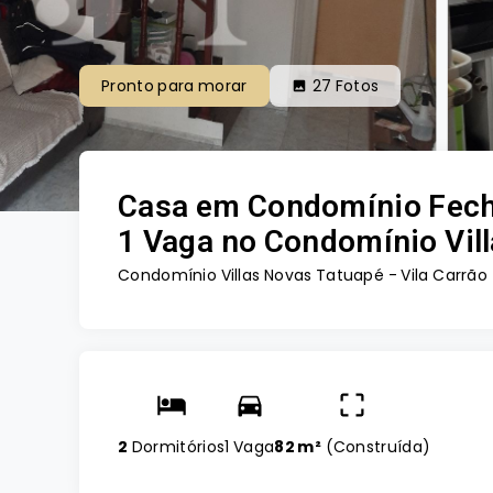
Pronto para morar
27
Fotos
Casa em Condomínio Fecha
1 Vaga no Condomínio Vill
Condomínio Villas Novas Tatuapé -
Vila Carrão
2
Dormitórios
1 Vaga
82 m²
(
Construída
)