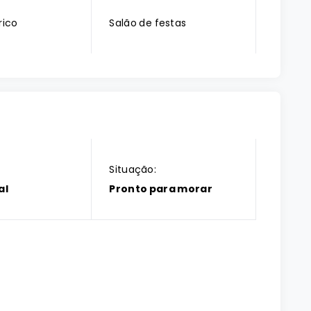
rico
Salão de festas
Situação:
al
Pronto para morar