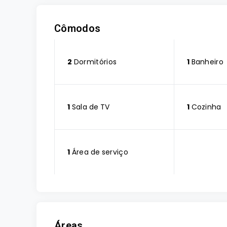
Cômodos
2
Dormitórios
1
Banheiro
1
Sala de TV
1
Cozinha
1
Área de serviço
Áreas