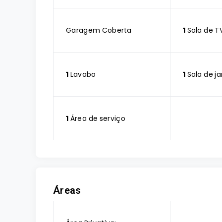
Garagem Coberta
1
Sala de T
1
Lavabo
1
Sala de ja
1
Área de serviço
Áreas