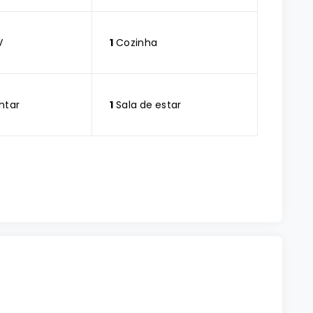
V
1
Cozinha
ntar
1
Sala de estar