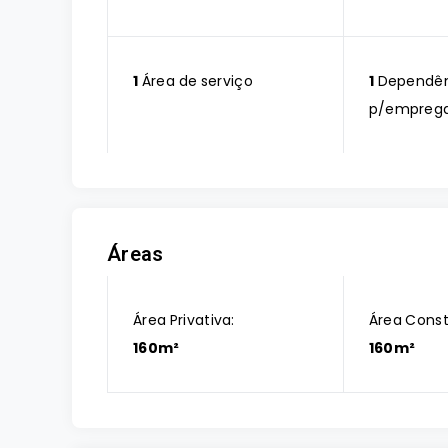
1
Área de serviço
1
Dependên
p/empreg
Áreas
Área Privativa:
Área Const
160m²
160m²