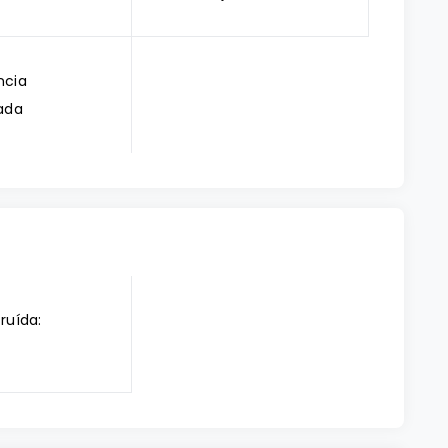
cia
ada
ruída: