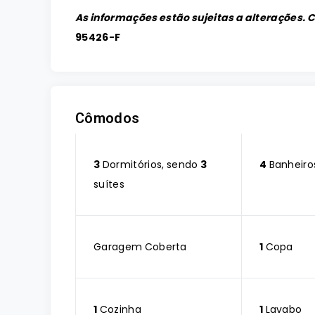
As informações estão sujeitas a alterações. 
95426-F
Cômodos
3
Dormitórios, sendo
3
4
Banheiro
suítes
Garagem Coberta
1
Copa
1
Cozinha
1
Lavabo