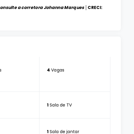
Consulte a corretora Johanna Marques │
CRECI:
s
4
Vagas
1
Sala de TV
1
Sala de jantar