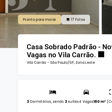
Pronto para morar
17
Fotos
Casa Sobrado Padrão - Nov
Vagas no Vila Carrão. 🏢
Vila Carrão - São Paulo/SP, Zona Leste
3
Dormitórios, sendo
3
suítes
4 Vagas
160 m²
(
C