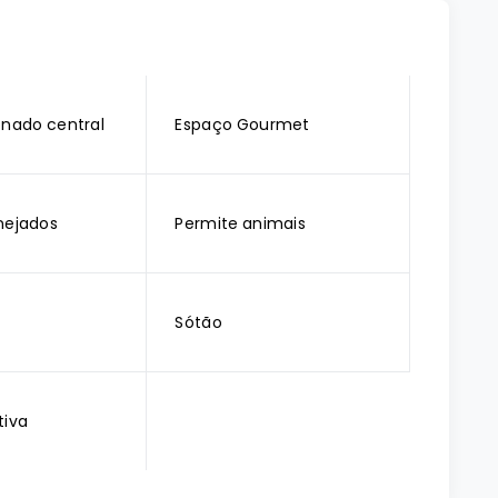
onado central
Espaço Gourmet
nejados
Permite animais
Sótão
tiva