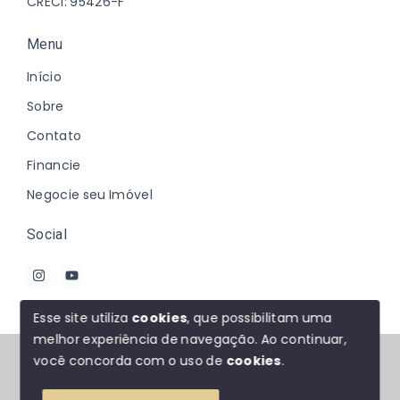
CRECI: 95426-F
Menu
Início
Sobre
Contato
Financie
Negocie seu Imóvel
Social
Esse site utiliza
cookies
, que possibilitam uma
melhor experiência de navegação.
Ao continuar,
© Copyright 2026 - Johanna Marques - Todos os
você concorda com o uso de
cookies
.
direitos reservados