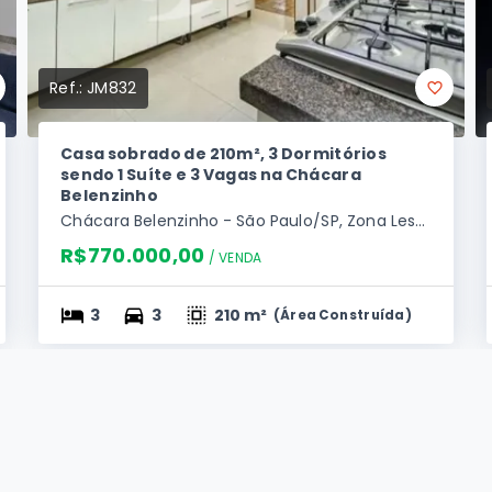
Ref.:
JM832
Casa sobrado de 210m², 3 Dormitórios
sendo 1 Suíte e 3 Vagas na Chácara
Belenzinho
Chácara Belenzinho - São Paulo/SP, Zona Leste
R$770.000,00
/ 
VENDA
3
3
210 m²
(
Área Construída
)