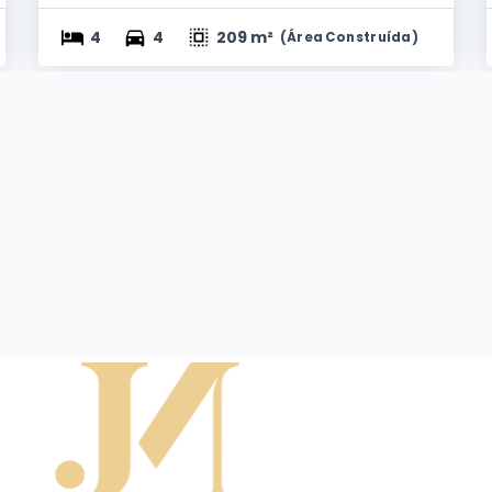
4
4
209 m²
(
Área Construída
)