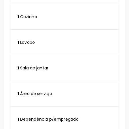
1
Cozinha
1
Lavabo
1
Sala de jantar
1
Área de serviço
1
Dependência p/empregada