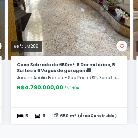
Ref.:
JM288
Casa Sobrado de 650m², 5 Dormitórios, 5
Suítes e 5 Vagas de garagem🏢
Jardim Anália Franco - São Paulo/SP, Zona Leste
R$4.790.000,00
/ 
VENDA
5
5
650 m²
(
Área Construída
)