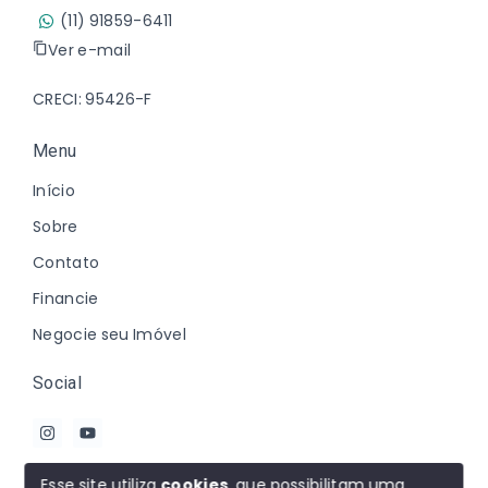
(11) 91859-6411
Ver e-mail
CRECI: 95426-F
Menu
Início
Sobre
Contato
Financie
Negocie seu Imóvel
Social
Esse site utiliza
cookies
, que possibilitam uma