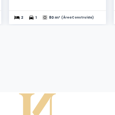
2
1
80 m²
(
Área Construída
)