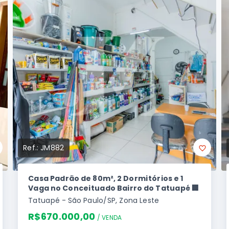
Ref.:
JM882
Casa Padrão de 80m², 2 Dormitórios e 1
Vaga no Conceituado Bairro do Tatuapé 🏢
Tatuapé - São Paulo/SP, Zona Leste
R$670.000,00
/ 
VENDA