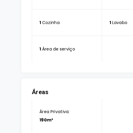
1
Cozinha
1
Lavabo
1
Área de serviço
Áreas
Área Privativa:
190m²