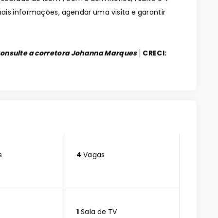
is informações, agendar uma visita e garantir
Consulte a corretora Johanna Marques │
CRECI:
s
4
Vagas
1
Sala de TV