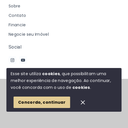
Sobre
Contato
Financie
Negocie seu Imóvel
Social
Esse site utiliza
cookies
, que possibilitam uma
melhor experiência de navegação.
Ao continuar,
© Copyright 2026 - Johanna Marques - Todos os
você concorda com o uso de
cookies
.
direitos reservados
Concordo, continuar
SITE PARA IMOBILIARIA