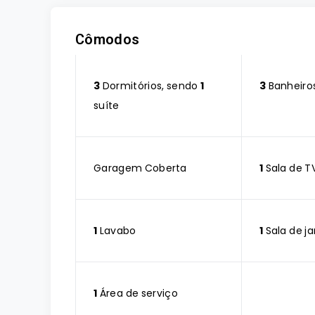
Cômodos
3
Dormitórios, sendo
1
3
Banheiro
suíte
Garagem Coberta
1
Sala de T
1
Lavabo
1
Sala de ja
1
Área de serviço