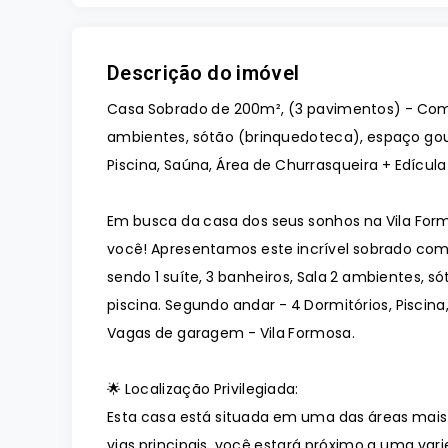
Descrição do imóvel
Casa Sobrado de 200m², (3 pavimentos) - Com 3 
ambientes, sótão (brinquedoteca), espaço gour
Piscina, Saúna, Área de Churrasqueira + Edícu
Em busca da casa dos seus sonhos na Vila For
você! Apresentamos este incrível sobrado com
sendo 1 suíte, 3 banheiros, Sala 2 ambientes, 
piscina. Segundo andar - 4 Dormitórios, Piscina
Vagas de garagem - Vila Formosa.
🌟 Localização Privilegiada:
Esta casa está situada em uma das áreas mais 
vias principais, você estará próximo a uma var