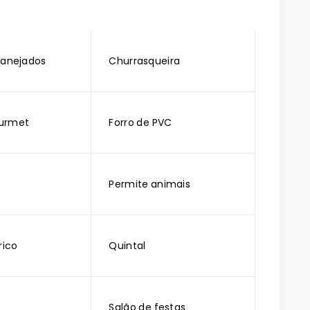
lanejados
Churrasqueira
urmet
Forro de PVC
Permite animais
rico
Quintal
Salão de festas