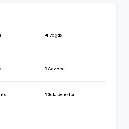
s
4
Vagas
V
1
Cozinha
ntar
1
Sala de estar