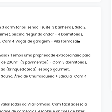
dormitórios, sendo 1 suíte, 3 banheiros, Sala 2
met, piscina. Segundo andar - 4 Dormitórios,
la , Com 4 Vagas de garagem - Vila Formosa🏡
mosa? Temos uma propriedade extraordinária para
 de 200m², (3 pavimentos) - Com 3 dormitórios,
sótão (brinquedoteca), espaço gourmet,
, Saúna, Área de Churrasqueira + Edícula , Com 4
valorizadas da Vila Formosa. Com fácil acesso a
iedade de comércios, escolas e opções de lazer,