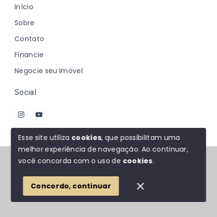
Início
Sobre
Contato
Financie
Negocie seu Imóvel
Social
Esse site utiliza
cookies
, que possibilitam uma
melhor experiência de navegação.
Ao continuar,
© Copyright 2026 - Johanna Marques - Todos os
você concorda com o uso de
cookies
.
direitos reservados
Concordo, continuar
SITE PARA IMOBILIARIA