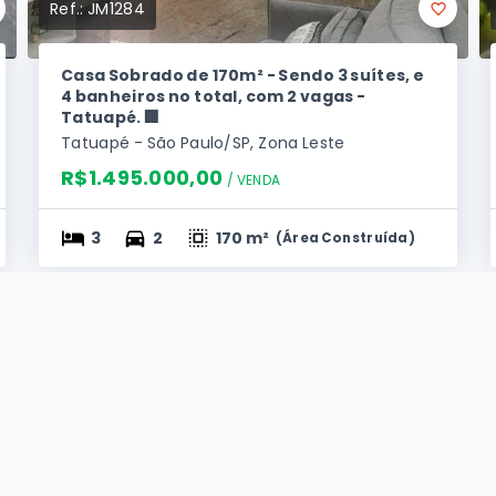
Ref.:
JM1284
Casa Sobrado de 170m² - Sendo 3 suítes, e
4 banheiros no total, com 2 vagas -
Tatuapé. 🏢
Tatuapé - São Paulo/SP, Zona Leste
R$1.495.000,00
/ 
VENDA
3
2
170 m²
(
Área Construída
)