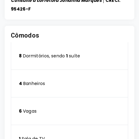
Consulte a corretora Johanna Marques │
CRECI:
95426-F
Cômodos
8
Dormitórios, sendo
1
suíte
4
Banheiros
6
Vagas
1
Sala de TV