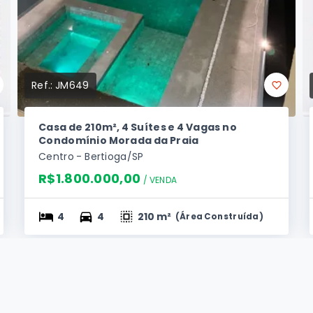
Ref.:
JM649
Casa de 210m², 4 Suítes e 4 Vagas no
Condomínio Morada da Praia
Centro - Bertioga/SP
R$1.800.000,00
/ 
VENDA
4
4
210 m²
(
Área Construída
)