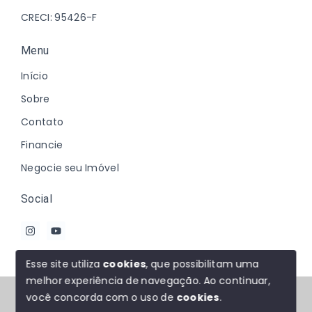
CRECI: 95426-F
Menu
Início
Sobre
Contato
Financie
Negocie seu Imóvel
Social
Esse site utiliza
cookies
, que possibilitam uma
melhor experiência de navegação.
Ao continuar,
© Copyright 2026 - Johanna Marques - Todos os
você concorda com o uso de
cookies
.
direitos reservados