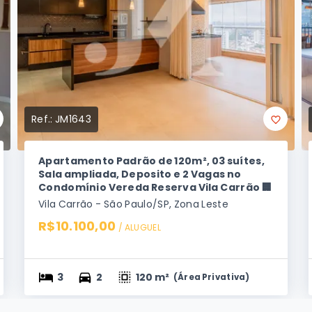
Ref.:
JM1643
Apartamento Padrão de 120m², 03 suítes,
Sala ampliada, Deposito e 2 Vagas no
Condomínio Vereda Reserva Vila Carrão 🏢
Vila Carrão - São Paulo/SP, Zona Leste
R$10.100,00
/ 
ALUGUEL
3
2
120 m²
(
Área Privativa
)