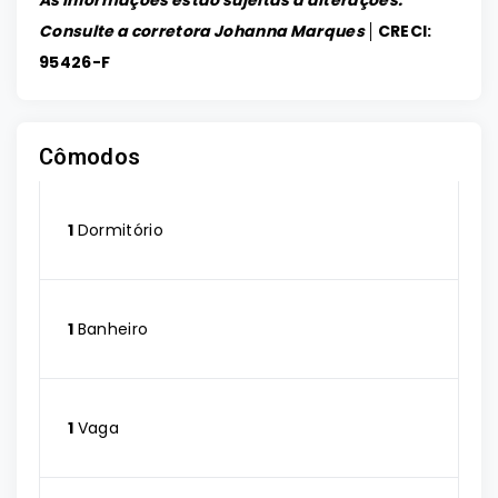
As informações estão sujeitas a alterações.
Consulte a corretora Johanna Marques │
CRECI:
95426-F
Cômodos
1
Dormitório
1
Banheiro
1
Vaga