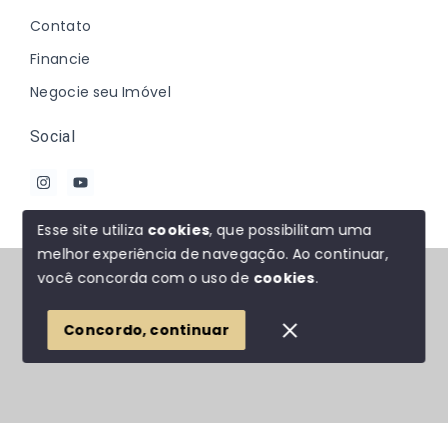
Contato
Financie
Negocie seu Imóvel
Social
Esse site utiliza
cookies
, que possibilitam uma
melhor experiência de navegação.
Ao continuar,
© Copyright 2026 - Johanna Marques - Todos os
você concorda com o uso de
cookies
.
direitos reservados
Concordo, continuar
SITE PARA IMOBILIARIA