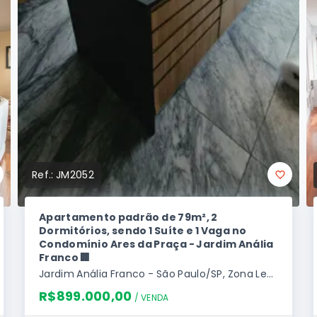
Ref.:
JM2052
Apartamento padrão de 79m², 2
Dormitórios, sendo 1 Suíte e 1 Vaga no
Condomínio Ares da Praça - Jardim Anália
Franco 🏢
Jardim Anália Franco - São Paulo/SP, Zona Leste
R$899.000,00
/ 
VENDA