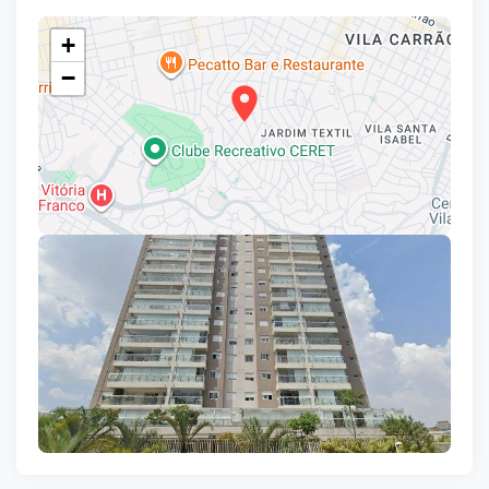
+
−
Leaflet