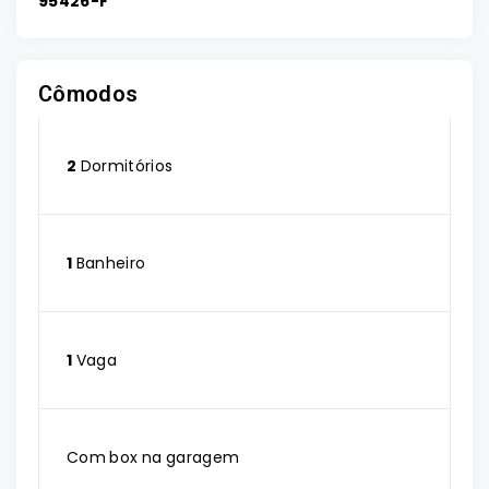
95426-F
Cômodos
2
Dormitórios
1
Banheiro
1
Vaga
Com box na garagem