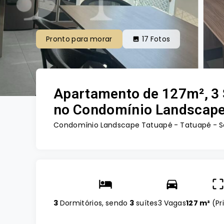
Pronto para morar
17
Fotos
Apartamento de 127m², 3 
no Condomínio Landscape,
Condomínio Landscape Tatuapé -
Tatuapé - S
3
Dormitórios, sendo
3
suítes
3 Vagas
127 m²
(
Pr