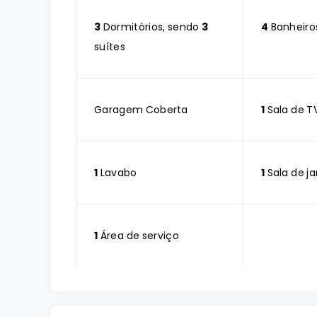
3
Dormitórios, sendo
3
4
Banheiro
suítes
Garagem Coberta
1
Sala de T
1
Lavabo
1
Sala de ja
1
Área de serviço