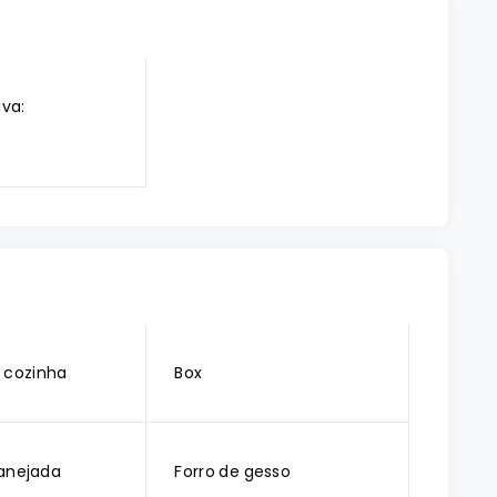
iva:
 cozinha
Box
anejada
Forro de gesso