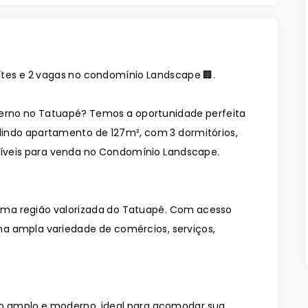
ítes e 2 vagas no condomínio Landscape 🏢.
rno no Tatuapé? Temos a oportunidade perfeita
indo apartamento de 127m², com 3 dormitórios,
oníveis para venda no Condomínio Landscape.
ma região valorizada do Tatuapé. Com acesso
 uma ampla variedade de comércios, serviços,
o amplo e moderno, ideal para acomodar sua