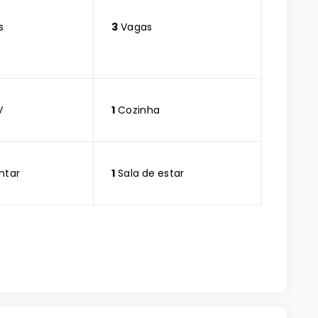
s
3
Vagas
V
1
Cozinha
ntar
1
Sala de estar