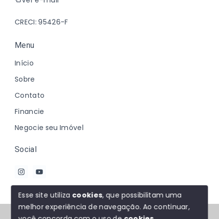
CRECI: 95426-F
Menu
Início
Sobre
Contato
Financie
Negocie seu Imóvel
Social
Esse site utiliza
cookies
, que possibilitam uma
melhor experiência de navegação.
Ao continuar,
© Copyright 2026 - Johanna Marques - Todos os
você concorda com o uso de
cookies
.