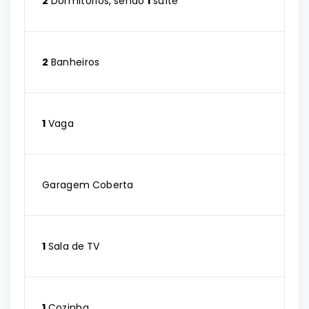
2
Dormitórios, sendo
1
suíte
2
Banheiros
1
Vaga
Garagem Coberta
1
Sala de TV
1
Cozinha