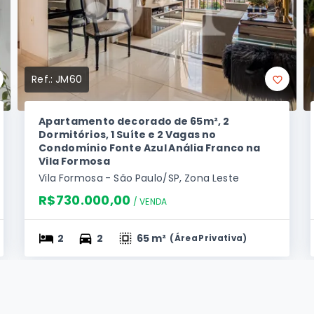
Ref.:
JM60
Apartamento decorado de 65m², 2
Dormitórios, 1 Suíte e 2 Vagas no
Condomínio Fonte Azul Anália Franco na
Vila Formosa
Vila Formosa - São Paulo/SP, Zona Leste
R$730.000,00
/ 
VENDA
2
2
65 m²
(
Área Privativa
)