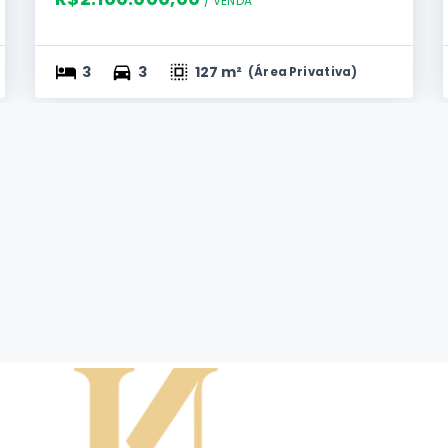
/ 
VENDA
3
3
127 m²
(
Área Privativa
)