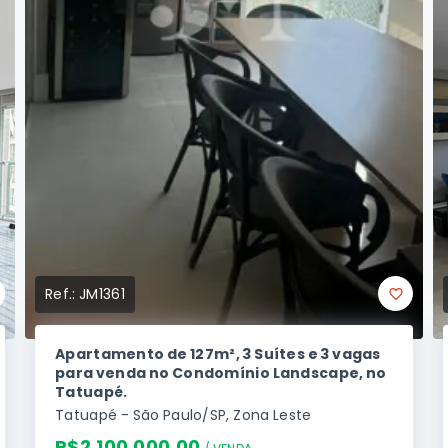
Ref.:
JM1361
Apartamento de 127m², 3 Suítes e 3 vagas
para venda no Condomínio Landscape, no
Tatuapé.
Tatuapé - São Paulo/SP, Zona Leste
R$2.100.000,00