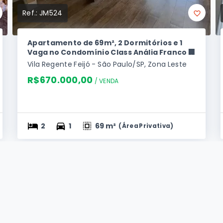
Ref.:
JM524
Apartamento de 69m², 2 Dormitórios e 1
Vaga no Condomínio Class Anália Franco 🏢
Vila Regente Feijó - São Paulo/SP, Zona Leste
R$670.000,00
/ 
VENDA
2
1
69 m²
(
Área Privativa
)