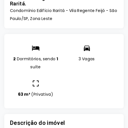
Raritá.
Condomínio Edifício Raritá -
Vila Regente Feijó - São
Paulo/SP, Zona Leste
2
Dormitórios, sendo
1
3 Vagas
suíte
63 m²
(
Privativa
)
Descrição do imóvel