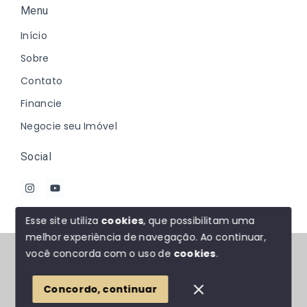
Menu
Início
Sobre
Contato
Financie
Negocie seu Imóvel
Social
Esse site utiliza
cookies
, que possibilitam uma
melhor experiência de navegação.
Ao continuar,
© Copyright 2026 - Johanna Marques - Todos os
você concorda com o uso de
cookies
.
direitos reservados
Concordo, continuar
SITE PARA IMOBILIARIA