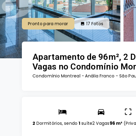
Pronto para morar
17
Fotos
Apartamento de 96m², 2 Do
Vagas no Condomínio Mon
Condomínio Montreal -
Anália Franco - São Pau
2
Dormitórios, sendo
1
suíte
2 Vagas
96 m²
(
Priv