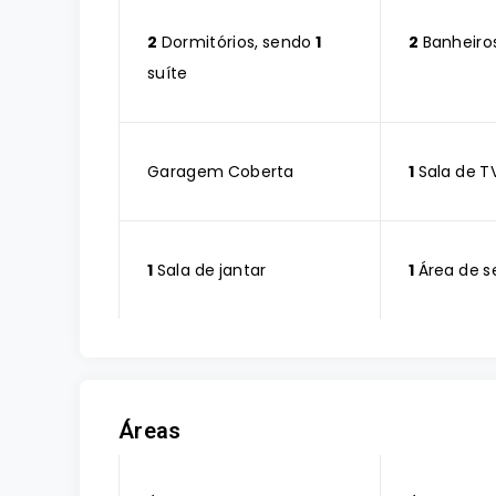
2
Dormitórios, sendo
1
2
Banheiro
suíte
Garagem Coberta
1
Sala de T
1
Sala de jantar
1
Área de s
Áreas