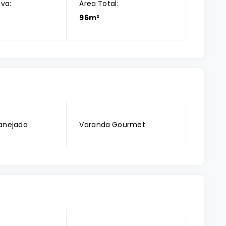
iva:
Área Total:
96m²
anejada
Varanda Gourmet