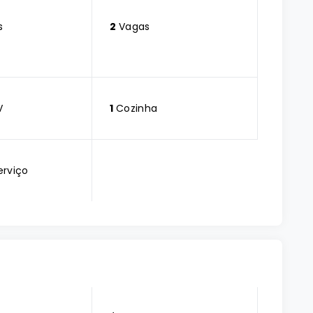
s
2
Vagas
V
1
Cozinha
erviço