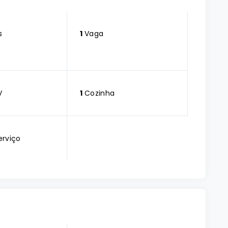
s
1
Vaga
V
1
Cozinha
erviço