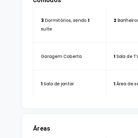
Cômodos
3
Dormitórios, sendo
1
2
Banheiro
suíte
Garagem Coberta
1
Sala de T
1
Sala de jantar
1
Área de s
Áreas