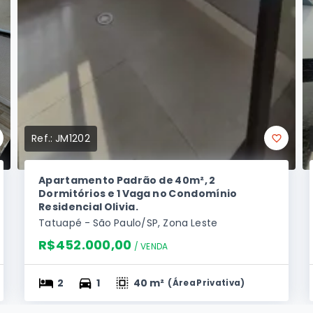
Ref.:
JM1202
Apartamento Padrão de 40m², 2
Dormitórios e 1 Vaga no Condomínio
Residencial Olivia.
Tatuapé - São Paulo/SP, Zona Leste
R$452.000,00
/ 
VENDA
2
1
40 m²
(
Área Privativa
)