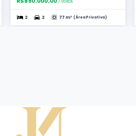
R$850.000,00
/ 
VENDA
2
2
77 m²
(
Área Privativa
)