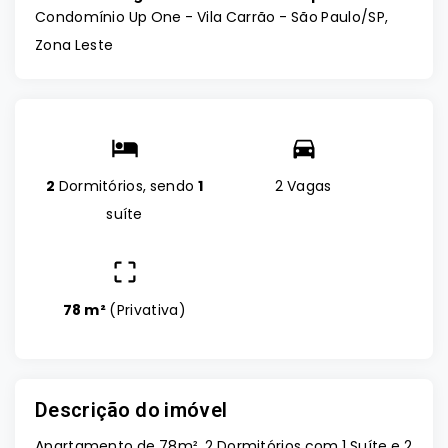
Condomínio Up One -
Vila Carrão - São Paulo/SP,
Zona Leste
2
Dormitórios, sendo
1
2 Vagas
suíte
78 m²
(
Privativa
)
Descrição do imóvel
Apartamento de 78m², 2 Dormitórios com 1 Suíte e 2