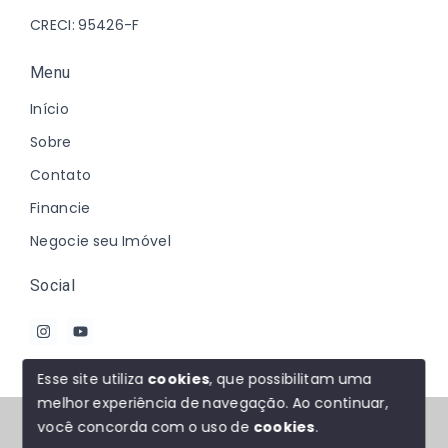
CRECI: 95426-F
Menu
Início
Sobre
Contato
Financie
Negocie seu Imóvel
Social
Esse site utiliza
cookies
, que possibilitam uma
melhor experiência de navegação.
Ao continuar,
© Copyright 2026 - Johanna Marques - Todos os
você concorda com o uso de
cookies
.
direitos reservados