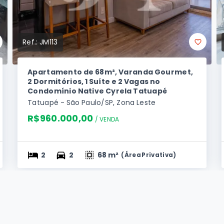
Ref.:
JM113
Apartamento de 68m², Varanda Gourmet,
2 Dormitórios, 1 Suíte e 2 Vagas no
Condomínio Native Cyrela Tatuapé
Tatuapé - São Paulo/SP, Zona Leste
R$960.000,00
/ 
VENDA
2
2
68 m²
(
Área Privativa
)