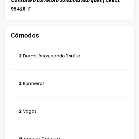
Consulte a corretora Johanna Marques │
CRECI:
95426-F
Cômodos
2
Dormitórios, sendo
1
suíte
2
Banheiros
2
Vagas
Garagem Coberta