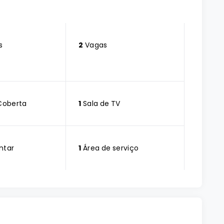
s
2
Vagas
Coberta
1
Sala de TV
ntar
1
Área de serviço