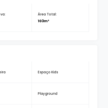
iva:
Área Total:
103m²
ira
Espaço Kids
Playground