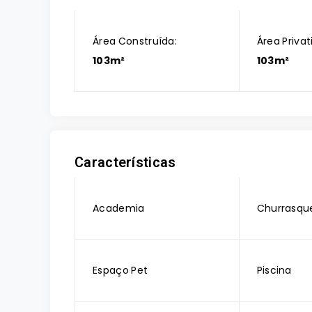
Área Construída:
Área Privat
103m²
103m²
Características
Academia
Churrasque
Espaço Pet
Piscina