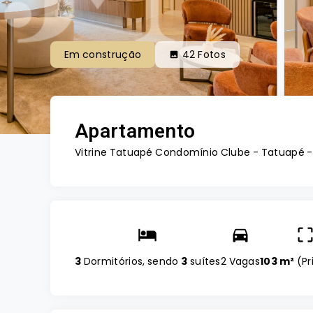
Em construção
42
Fotos
Apartamento
Vitrine Tatuapé Condomínio Clube -
Tatuapé -
3
Dormitórios, sendo
3
suítes
2 Vagas
103 m²
(
Pr