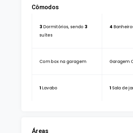
Cômodos
3
Dormitórios, sendo
3
4
Banheiro
suítes
Com box na garagem
Garagem 
1
Lavabo
1
Sala de ja
Áreas