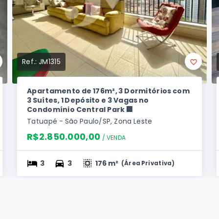
Ref.:
JM1315
Apartamento de 176m², 3 Dormitórios com
3 Suítes, 1 Depósito e 3 Vagas no
Condomínio Central Park 🏢
Tatuapé - São Paulo/SP, Zona Leste
R$2.850.000,00
/ 
VENDA
3
3
176 m²
(
Área Privativa
)