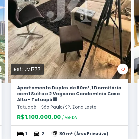
Ref.:
JM1777
Apartamento Duplex de 80m², 1 Dormitório
com 1 Suíte e 2 Vagas no Condomínio Casa
Alta - Tatuapé 🏢
Tatuapé - São Paulo/SP, Zona Leste
R$1.100.000,00
/ 
VENDA
1
2
80 m²
(
Área Privativa
)