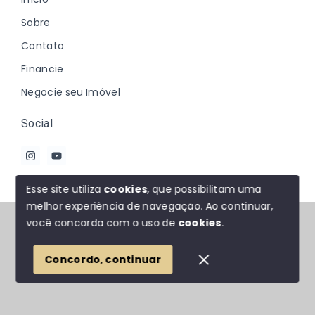
Sobre
Contato
Financie
Negocie seu Imóvel
Social
Esse site utiliza
cookies
, que possibilitam uma
melhor experiência de navegação.
Ao continuar,
© Copyright 2026 - Johanna Marques - Todos os
você concorda com o uso de
cookies
.
direitos reservados
Concordo, continuar
SITE PARA IMOBILIARIA