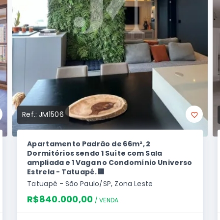
Ref.:
JM1506
Apartamento Padrão de 66m², 2
Dormitórios sendo 1 Suíte com Sala
ampliada e 1 Vaga no Condomínio Universo
Estrela - Tatuapé. 🏢
Tatuapé - São Paulo/SP, Zona Leste
R$840.000,00
/ 
VENDA