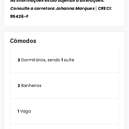
As informações estão sujeitas a alterações.
Consulte a corretora Johanna Marques │
CRECI:
95426-F
Cômodos
2
Dormitórios, sendo
1
suíte
2
Banheiros
1
Vaga