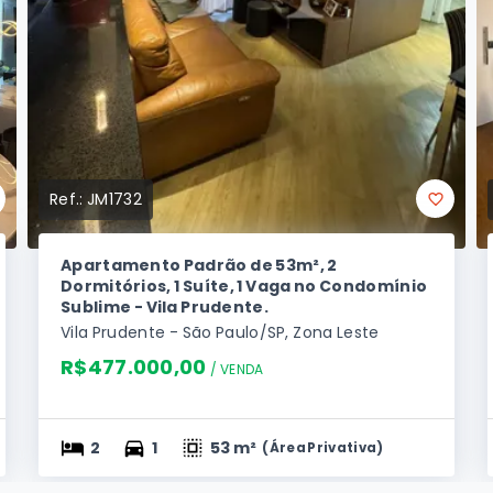
Ref.:
JM1732
Apartamento Padrão de 53m², 2
Dormitórios, 1 Suíte, 1 Vaga no Condomínio
Sublime - Vila Prudente.
Vila Prudente - São Paulo/SP, Zona Leste
R$477.000,00
/ 
VENDA
2
1
53 m²
(
Área Privativa
)