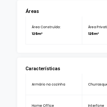
Áreas
Área Construída:
Área Privat
126m²
126m²
Características
Armário na cozinha
Churrasque
Home Office
Interfone