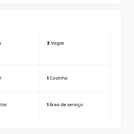
s
2
Vagas
V
1
Cozinha
star
1
Área de serviço