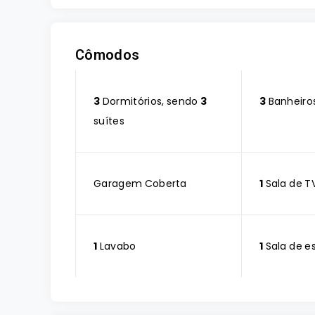
Cômodos
3
Dormitórios, sendo
3
3
Banheiro
suítes
Garagem Coberta
1
Sala de T
1
Lavabo
1
Sala de e