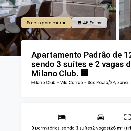
Pronto para morar
46
Fotos
Apartamento Padrão de 1
sendo 3 suítes e 2 vagas
Milano Club. 🏢
Milano Club -
Vila Carrão - São Paulo/SP, Zona 
3
Dormitórios, sendo
3
suítes
2 Vagas
126 m²
(
Pr