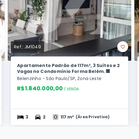
Ref.:
JM1049
Apartamento Padrão de 117m², 3 Suítes e 2
Vagas no Condomínio Forma Belém. 🏢
Belenzinho - São Paulo/SP, Zona Leste
R$1.840.000,00
/ 
VENDA
3
2
117 m²
(
Área Privativa
)