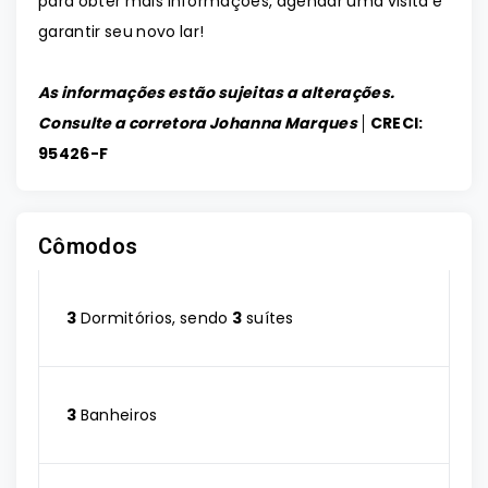
para obter mais informações, agendar uma visita e
garantir seu novo lar!
As informações estão sujeitas a alterações.
Consulte a corretora Johanna Marques │
CRECI:
95426-F
Cômodos
3
Dormitórios, sendo
3
suítes
3
Banheiros