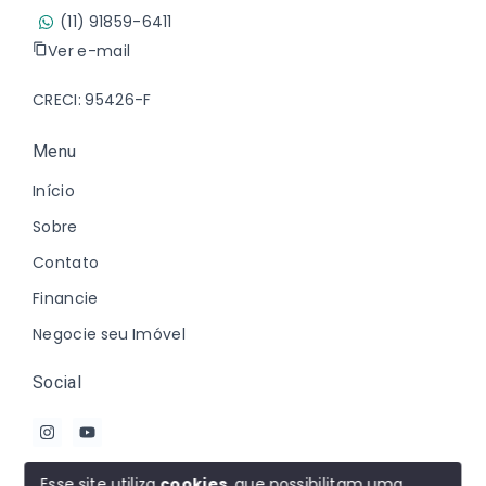
(11) 91859-6411
Ver e-mail
CRECI: 95426-F
Menu
Início
Sobre
Contato
Financie
Negocie seu Imóvel
Social
Esse site utiliza
cookies
, que possibilitam uma