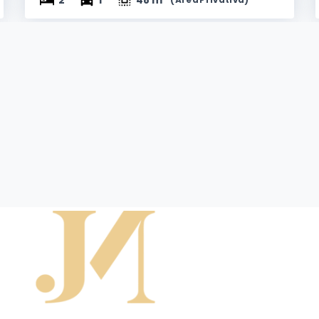
2
1
48 m²
(
Área Privativa
)