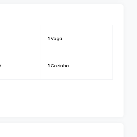
1
Vaga
V
1
Cozinha