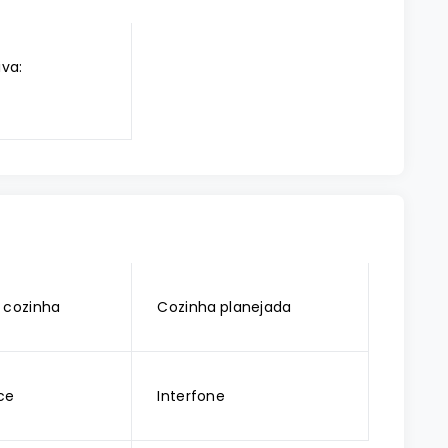
iva:
 cozinha
Cozinha planejada
ce
Interfone