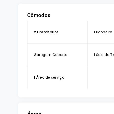
Cômodos
2
Dormitórios
1
Banheiro
Garagem Coberta
1
Sala de T
1
Área de serviço