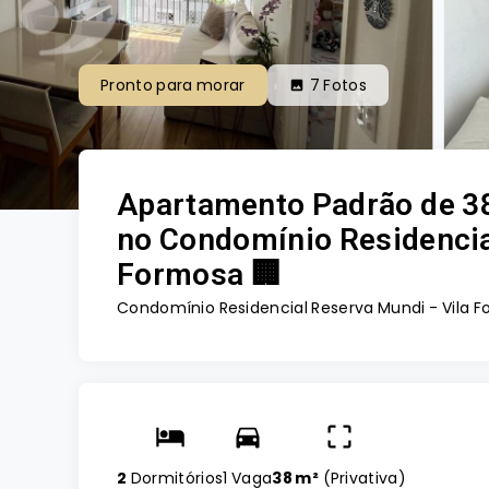
Pronto para morar
7
Fotos
Apartamento Padrão de 38
no Condomínio Residencial
Formosa 🏢
Condomínio Residencial Reserva Mundi -
Vila 
2
Dormitórios
1 Vaga
38 m²
(
Privativa
)