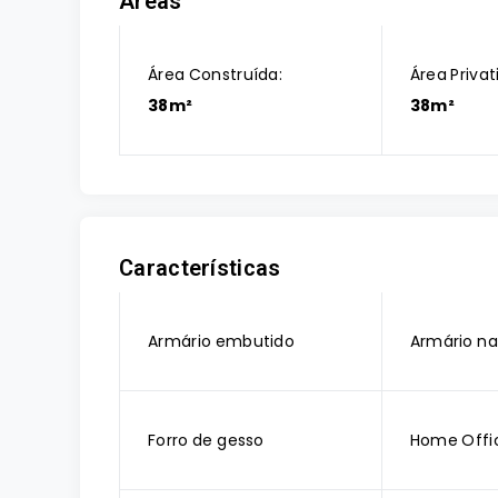
Áreas
Área Construída:
Área Privat
38m²
38m²
Características
Armário embutido
Armário na
Forro de gesso
Home Offi