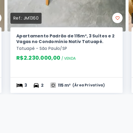
Ref.:
JM1360
Apartamento Padrão de 115m², 3 Suítes e 2
Vagas no Condomínio Nativ Tatuapé.
Tatuapé - São Paulo/SP
R$2.230.000,00
/ 
VENDA
3
2
115 m²
(
Área Privativa
)