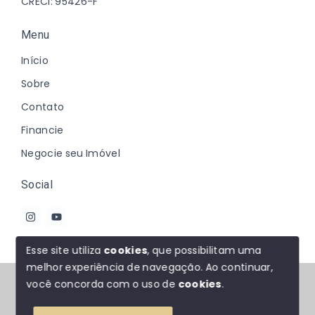
CRECI: 95426-F
Menu
Início
Sobre
Contato
Financie
Negocie seu Imóvel
Social
Esse site utiliza
cookies
, que possibilitam uma
melhor experiência de navegação.
Ao continuar,
© Copyright 2026 - Johanna Marques - Todos os
você concorda com o uso de
cookies
.
direitos reservados