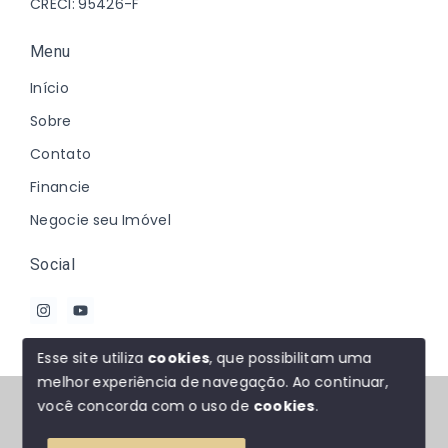
CRECI: 95426-F
Menu
Início
Sobre
Contato
Financie
Negocie seu Imóvel
Social
Esse site utiliza
cookies
, que possibilitam uma
melhor experiência de navegação.
Ao continuar,
© Copyright 2026 - Johanna Marques - Todos os
você concorda com o uso de
cookies
.
direitos reservados