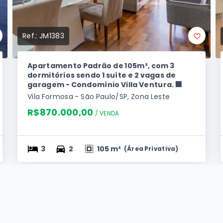
Ref.:
JM1383
Apartamento Padrão de 105m², com 3
dormitórios sendo 1 suíte e 2 vagas de
garagem - Condomínio Villa Ventura. 🏢
Vila Formosa - São Paulo/SP, Zona Leste
R$870.000,00
/ 
VENDA
3
2
105 m²
(
Área Privativa
)